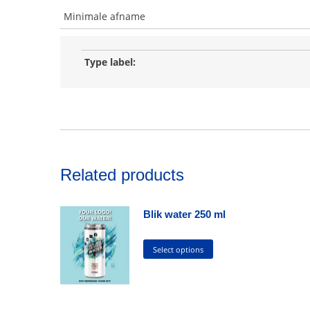
Minimale afname
Type label:
Related products
Blik water 250 ml
This
Select options
product
has
multiple