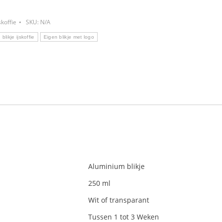
skoffie
SKU:
N/A
blikje ijskoffie
Eigen blikje met logo
Aluminium blikje
250 ml
Wit of transparant
Tussen 1 tot 3 Weken