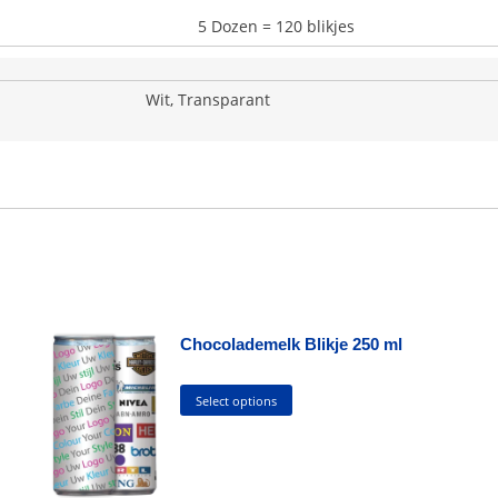
5 Dozen = 120 blikjes
Wit, Transparant
Chocolademelk Blikje 250 ml
This
Select options
product
has
multiple