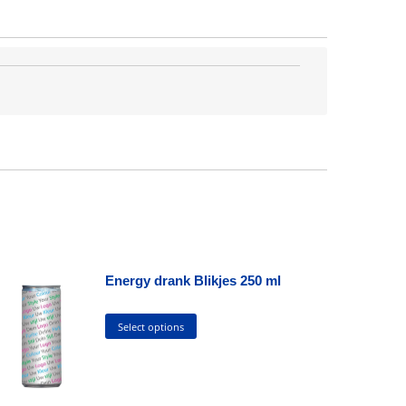
Energy drank Blikjes 250 ml
This
Select options
product
has
multiple