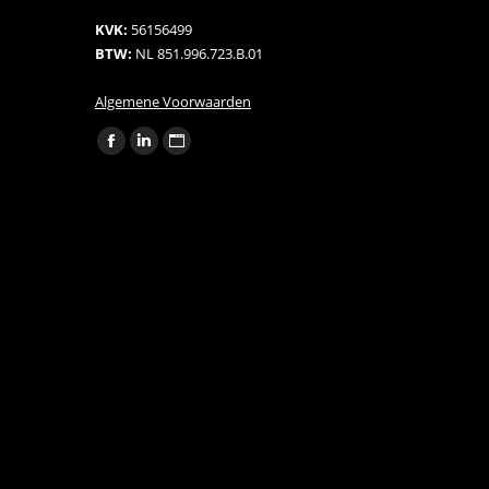
KVK:
56156499
BTW:
NL 851.996.723.B.01
Algemene Voorwaarden
Find us on:
Facebook
Linkedin
Website
page
page
page
opens
opens
opens
in
in
in
new
new
new
window
window
window