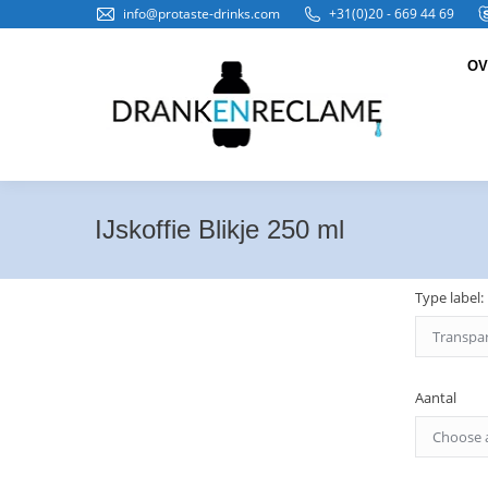
info@protaste-drinks.com
+31(0)20 - 669 44 69
OV
IJskoffie Blikje 250 ml
Type label:
Aantal